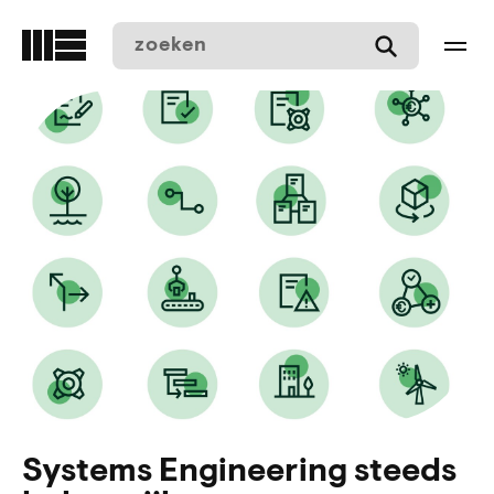
Overslaan
en
naar
de
inhoud
gaan
Systems Engineering steeds