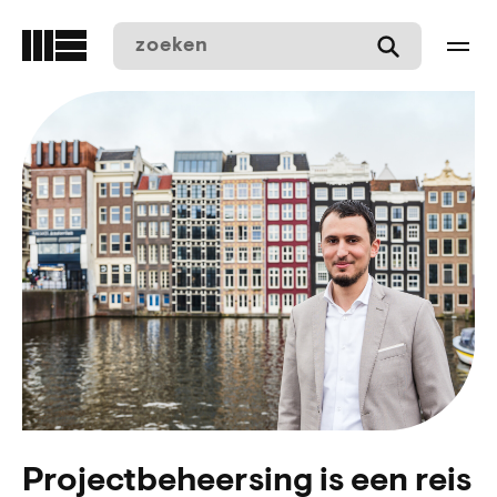
Overslaan
en
naar
de
inhoud
gaan
Projectbeheersing is een reis