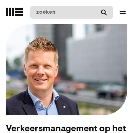
Overslaan
en
naar
de
inhoud
gaan
Verkeersmanagement op het